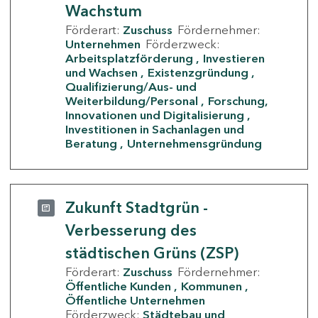
Wachstum
Förderart:
Zuschuss
Fördernehmer:
Unternehmen
Förderzweck:
Arbeitsplatzförderung
Investieren
und Wachsen
Existenzgründung
Qualifizierung/Aus- und
Weiterbildung/Personal
Forschung,
Innovationen und Digitalisierung
Investitionen in Sachanlagen und
Beratung
Unternehmensgründung
Zukunft Stadtgrün -
Verbesserung des
städtischen Grüns (ZSP)
Förderart:
Zuschuss
Fördernehmer:
Öffentliche Kunden
Kommunen
Öffentliche Unternehmen
Förderzweck:
Städtebau und