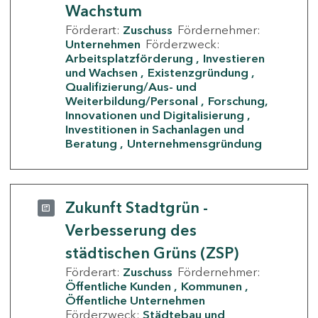
Wachstum
Förderart:
Zuschuss
Fördernehmer:
Unternehmen
Förderzweck:
Arbeitsplatzförderung
Investieren
und Wachsen
Existenzgründung
Qualifizierung/Aus- und
Weiterbildung/Personal
Forschung,
Innovationen und Digitalisierung
Investitionen in Sachanlagen und
Beratung
Unternehmensgründung
Zukunft Stadtgrün -
Verbesserung des
städtischen Grüns (ZSP)
Förderart:
Zuschuss
Fördernehmer:
Öffentliche Kunden
Kommunen
Öffentliche Unternehmen
Förderzweck:
Städtebau und