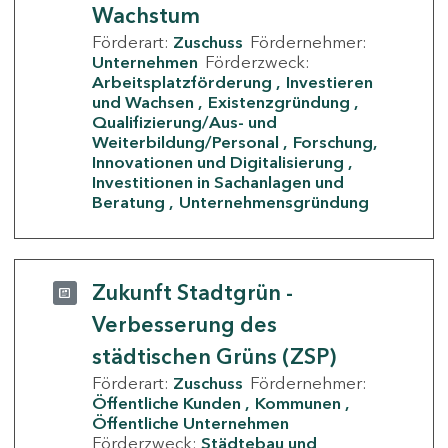
Wachstum
Förderart:
Zuschuss
Fördernehmer:
Unternehmen
Förderzweck:
Arbeitsplatzförderung
Investieren
und Wachsen
Existenzgründung
Qualifizierung/Aus- und
Weiterbildung/Personal
Forschung,
Innovationen und Digitalisierung
Investitionen in Sachanlagen und
Beratung
Unternehmensgründung
Zukunft Stadtgrün -
Verbesserung des
städtischen Grüns (ZSP)
Förderart:
Zuschuss
Fördernehmer:
Öffentliche Kunden
Kommunen
Öffentliche Unternehmen
Förderzweck:
Städtebau und