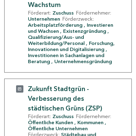
Wachstum
Förderart:
Zuschuss
Fördernehmer:
Unternehmen
Förderzweck:
Arbeitsplatzförderung
Investieren
und Wachsen
Existenzgründung
Qualifizierung/Aus- und
Weiterbildung/Personal
Forschung,
Innovationen und Digitalisierung
Investitionen in Sachanlagen und
Beratung
Unternehmensgründung
Zukunft Stadtgrün -
Verbesserung des
städtischen Grüns (ZSP)
Förderart:
Zuschuss
Fördernehmer:
Öffentliche Kunden
Kommunen
Öffentliche Unternehmen
Förderzweck:
Städtebau und