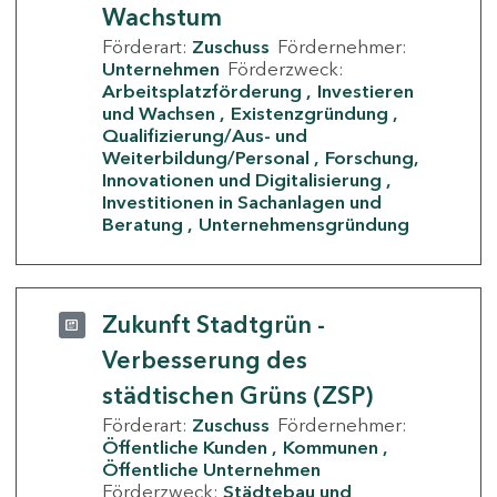
Wachstum
Förderart:
Zuschuss
Fördernehmer:
Unternehmen
Förderzweck:
Arbeitsplatzförderung
Investieren
und Wachsen
Existenzgründung
Qualifizierung/Aus- und
Weiterbildung/Personal
Forschung,
Innovationen und Digitalisierung
Investitionen in Sachanlagen und
Beratung
Unternehmensgründung
Zukunft Stadtgrün -
Verbesserung des
städtischen Grüns (ZSP)
Förderart:
Zuschuss
Fördernehmer:
Öffentliche Kunden
Kommunen
Öffentliche Unternehmen
Förderzweck:
Städtebau und