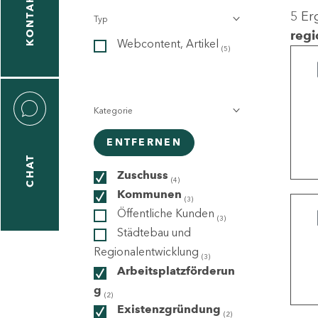
KONTAKT
5 Er
Typ
gen
regi
Webcontent, Artikel
n
(5)
Kategorie
ENTFERNEN
CHAT
icecenter
Zuschuss
(4)
Kommunen
(3)
Öffentliche Kunden
(3)
taktformular
Städtebau und
Regionalentwicklung
(3)
Arbeitsplatzförderun
g
erportal
(2)
Existenzgründung
(2)