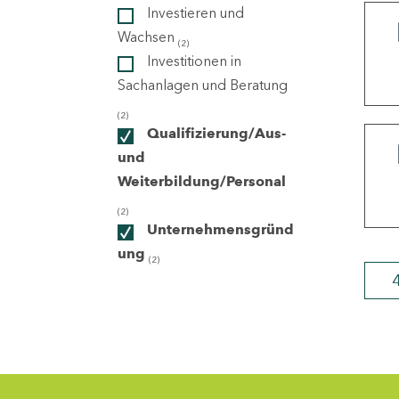
Investieren und
Wachsen
(2)
ndorte
Investitionen in
Sachanlagen und Beratung
(2)
Qualifizierung/Aus-
und
Weiterbildung/Personal
(2)
Unternehmensgründ
ung
(2)