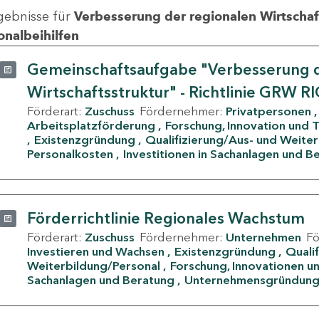
gebnisse für
Verbesserung der regionalen Wirtschafts
onalbeihilfen
Gemeinschaftsaufgabe "Verbesserung d
Wirtschaftsstruktur" - Richtlinie GRW R
Förderart:
Zuschuss
Fördernehmer:
Privatpersonen
Arbeitsplatzförderung
Forschung, Innovation und 
Existenzgründung
Qualifizierung/Aus- und Weite
Personalkosten
Investitionen in Sachanlagen und B
Förderrichtlinie Regionales Wachstum
Förderart:
Zuschuss
Fördernehmer:
Unternehmen
F
Investieren und Wachsen
Existenzgründung
Quali
Weiterbildung/Personal
Forschung, Innovationen un
Sachanlagen und Beratung
Unternehmensgründun