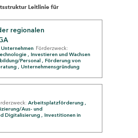
struktur Leitlinie für
er regionalen
IGA
Unternehmen
Förderzweck:
Technologie
Investieren und Wachsen
rbildung/Personal
Förderung von
eratung
Unternehmensgründung
örderzweck:
Arbeitsplatzförderung
fizierung/Aus- und
d Digitalisierung
Investitionen in
g