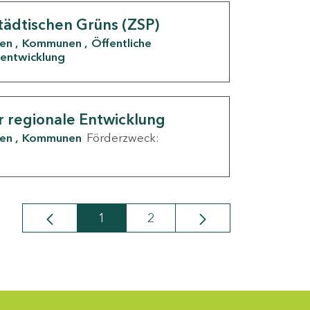
tädtischen Grüns (ZSP)
den
Kommunen
Öffentliche
entwicklung
r regionale Entwicklung
den
Kommunen
Förderzweck:
1
2
Seite
Seite