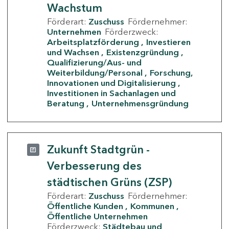
Wachstum
Förderart:
Zuschuss
Fördernehmer:
Unternehmen
Förderzweck:
Arbeitsplatzförderung
Investieren
und Wachsen
Existenzgründung
Qualifizierung/Aus- und
Weiterbildung/Personal
Forschung,
Innovationen und Digitalisierung
Investitionen in Sachanlagen und
Beratung
Unternehmensgründung
Zukunft Stadtgrün -
Verbesserung des
städtischen Grüns (ZSP)
Förderart:
Zuschuss
Fördernehmer:
Öffentliche Kunden
Kommunen
Öffentliche Unternehmen
Förderzweck:
Städtebau und