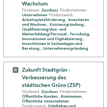
Wachstum
Förderart:
Zuschuss
Fördernehmer:
Unternehmen
Förderzweck:
Arbeitsplatzförderung
Investieren
und Wachsen
Existenzgründung
Qualifizierung/Aus- und
Weiterbildung/Personal
Forschung,
Innovationen und Digitalisierung
Investitionen in Sachanlagen und
Beratung
Unternehmensgründung
Zukunft Stadtgrün -
Verbesserung des
städtischen Grüns (ZSP)
Förderart:
Zuschuss
Fördernehmer:
Öffentliche Kunden
Kommunen
Öffentliche Unternehmen
Förderzweck:
Städtebau und