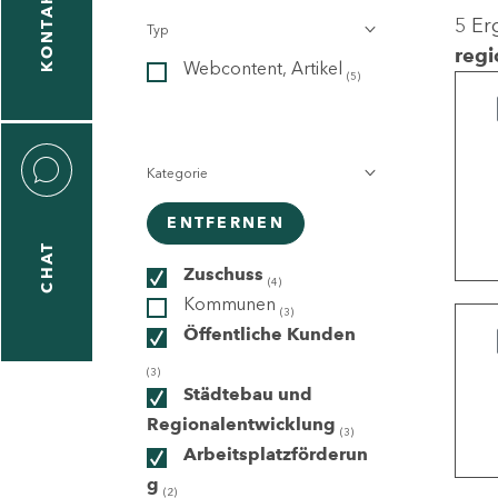
KONTAKT
5 Er
Typ
gen
regi
Webcontent, Artikel
n
(5)
Kategorie
ENTFERNEN
CHAT
icecenter
Zuschuss
(4)
Kommunen
(3)
Öffentliche Kunden
taktformular
(3)
Städtebau und
Regionalentwicklung
(3)
Arbeitsplatzförderun
erportal
g
(2)