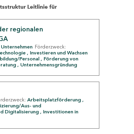
struktur Leitlinie für
er regionalen
IGA
Unternehmen
Förderzweck:
Technologie
Investieren und Wachsen
rbildung/Personal
Förderung von
eratung
Unternehmensgründung
örderzweck:
Arbeitsplatzförderung
fizierung/Aus- und
d Digitalisierung
Investitionen in
g