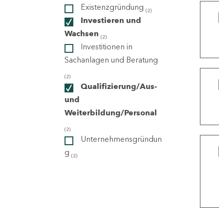
Existenzgründung
(2)
Investieren und
ndorte
Wachsen
(2)
Investitionen in
Sachanlagen und Beratung
(2)
Qualifizierung/Aus-
und
Weiterbildung/Personal
(2)
Unternehmensgründun
g
(2)