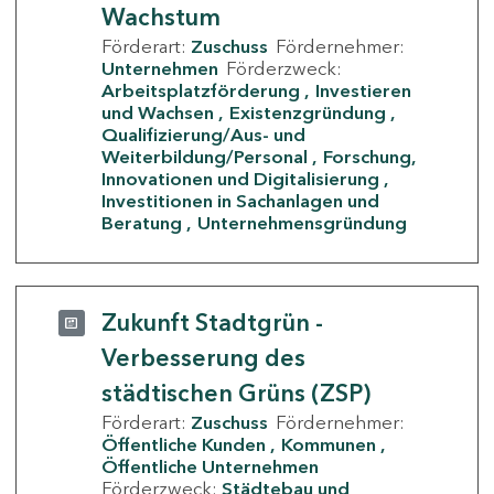
Wachstum
Förderart:
Zuschuss
Fördernehmer:
Unternehmen
Förderzweck:
Arbeitsplatzförderung
Investieren
und Wachsen
Existenzgründung
Qualifizierung/Aus- und
Weiterbildung/Personal
Forschung,
Innovationen und Digitalisierung
Investitionen in Sachanlagen und
Beratung
Unternehmensgründung
Zukunft Stadtgrün -
Verbesserung des
städtischen Grüns (ZSP)
Förderart:
Zuschuss
Fördernehmer:
Öffentliche Kunden
Kommunen
Öffentliche Unternehmen
Förderzweck:
Städtebau und