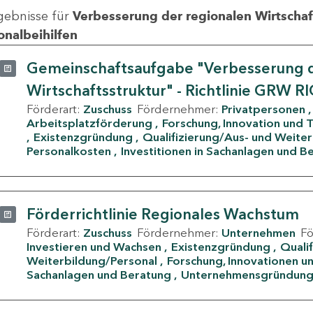
gebnisse für
Verbesserung der regionalen Wirtschafts
onalbeihilfen
Gemeinschaftsaufgabe "Verbesserung d
Wirtschaftsstruktur" - Richtlinie GRW R
Förderart:
Zuschuss
Fördernehmer:
Privatpersonen
Arbeitsplatzförderung
Forschung, Innovation und 
Existenzgründung
Qualifizierung/Aus- und Weite
Personalkosten
Investitionen in Sachanlagen und B
Förderrichtlinie Regionales Wachstum
Förderart:
Zuschuss
Fördernehmer:
Unternehmen
F
Investieren und Wachsen
Existenzgründung
Quali
Weiterbildung/Personal
Forschung, Innovationen un
Sachanlagen und Beratung
Unternehmensgründun