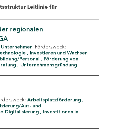
struktur Leitlinie für
er regionalen
IGA
Unternehmen
Förderzweck:
Technologie
Investieren und Wachsen
rbildung/Personal
Förderung von
eratung
Unternehmensgründung
örderzweck:
Arbeitsplatzförderung
fizierung/Aus- und
d Digitalisierung
Investitionen in
g