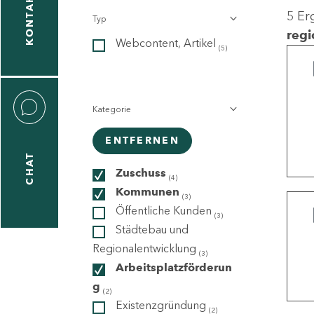
KONTAKT
5 Er
Typ
gen
regi
Webcontent, Artikel
n
(5)
Kategorie
ENTFERNEN
CHAT
icecenter
Zuschuss
(4)
Kommunen
(3)
Öffentliche Kunden
(3)
taktformular
Städtebau und
Regionalentwicklung
(3)
Arbeitsplatzförderun
g
erportal
(2)
Existenzgründung
(2)