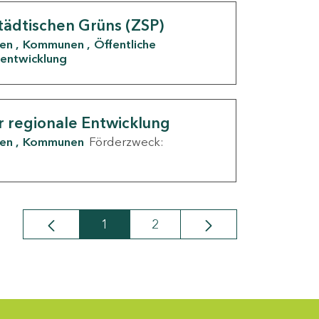
tädtischen Grüns (ZSP)
den
Kommunen
Öffentliche
entwicklung
r regionale Entwicklung
den
Kommunen
Förderzweck:
1
2
Seite
Seite