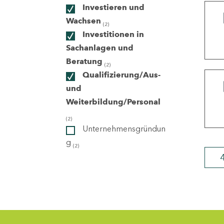
Investieren und
Wachsen
(2)
ndorte
Investitionen in
Sachanlagen und
Beratung
(2)
Qualifizierung/Aus-
und
Weiterbildung/Personal
(2)
Unternehmensgründun
g
(2)