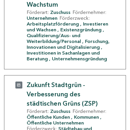
Wachstum
Förderart:
Zuschuss
Fördernehmer:
Unternehmen
Förderzweck:
Arbeitsplatzförderung
Investieren
und Wachsen
Existenzgründung
Qualifizierung/Aus- und
Weiterbildung/Personal
Forschung,
Innovationen und Digitalisierung
Investitionen in Sachanlagen und
Beratung
Unternehmensgründung
Zukunft Stadtgrün -
Verbesserung des
städtischen Grüns (ZSP)
Förderart:
Zuschuss
Fördernehmer:
Öffentliche Kunden
Kommunen
Öffentliche Unternehmen
Förderzweck:
Städtebau und