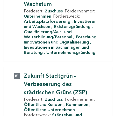
Wachstum
Förderart:
Zuschuss
Fördernehmer:
Unternehmen
Förderzweck:
Arbeitsplatzförderung
Investieren
und Wachsen
Existenzgründung
Qualifizierung/Aus- und
Weiterbildung/Personal
Forschung,
Innovationen und Digitalisierung
Investitionen in Sachanlagen und
Beratung
Unternehmensgründung
Zukunft Stadtgrün -
Verbesserung des
städtischen Grüns (ZSP)
Förderart:
Zuschuss
Fördernehmer:
Öffentliche Kunden
Kommunen
Öffentliche Unternehmen
Förderzweck:
Städtebau und