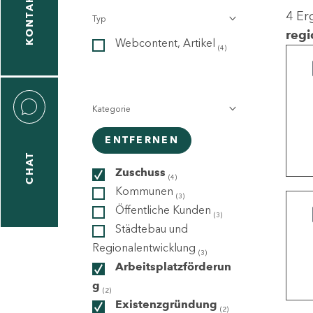
KONTAKT
4 Er
Typ
gen
regi
Webcontent, Artikel
n
(4)
Kategorie
ENTFERNEN
CHAT
icecenter
Zuschuss
(4)
Kommunen
(3)
Öffentliche Kunden
(3)
taktformular
Städtebau und
Regionalentwicklung
(3)
Arbeitsplatzförderun
g
erportal
(2)
Existenzgründung
(2)