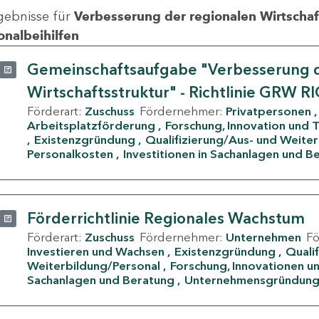
gebnisse für
Verbesserung der regionalen Wirtschafts
onalbeihilfen
Gemeinschaftsaufgabe "Verbesserung d
Wirtschaftsstruktur" - Richtlinie GRW R
Förderart:
Zuschuss
Fördernehmer:
Privatpersonen
Arbeitsplatzförderung
Forschung, Innovation und 
Existenzgründung
Qualifizierung/Aus- und Weite
Personalkosten
Investitionen in Sachanlagen und B
Förderrichtlinie Regionales Wachstum
Förderart:
Zuschuss
Fördernehmer:
Unternehmen
F
Investieren und Wachsen
Existenzgründung
Quali
Weiterbildung/Personal
Forschung, Innovationen un
Sachanlagen und Beratung
Unternehmensgründun