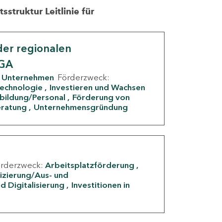
struktur Leitlinie für
er regionalen
IGA
Unternehmen
Förderzweck:
Technologie
Investieren und Wachsen
rbildung/Personal
Förderung von
eratung
Unternehmensgründung
örderzweck:
Arbeitsplatzförderung
fizierung/Aus- und
d Digitalisierung
Investitionen in
g