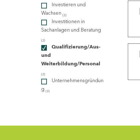
Investieren und
Wachsen
(2)
ndorte
Investitionen in
Sachanlagen und Beratung
(2)
Qualifizierung/Aus-
und
Weiterbildung/Personal
(2)
Unternehmensgründun
g
(2)