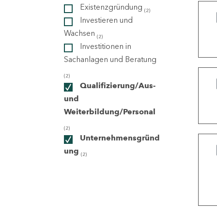
Existenzgründung
(2)
Investieren und
ndorte
Wachsen
(2)
Investitionen in
Sachanlagen und Beratung
(2)
Qualifizierung/Aus-
und
Weiterbildung/Personal
(2)
Unternehmensgründ
ung
(2)