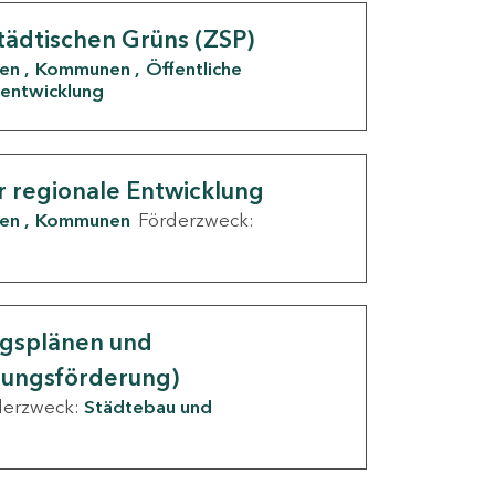
tädtischen Grüns (ZSP)
den
Kommunen
Öffentliche
entwicklung
r regionale Entwicklung
den
Kommunen
Förderzweck:
ngsplänen und
nungsförderung)
derzweck:
Städtebau und