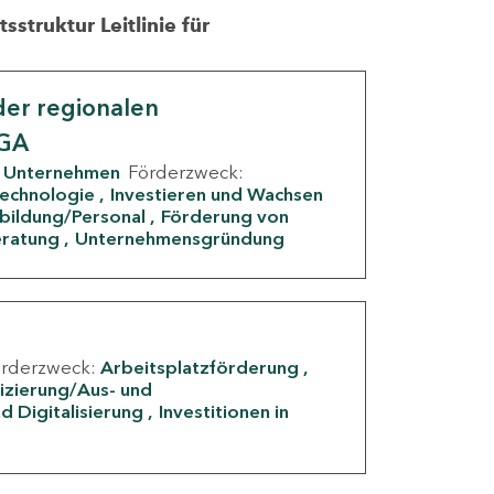
struktur Leitlinie für
er regionalen
IGA
Unternehmen
Förderzweck:
Technologie
Investieren und Wachsen
rbildung/Personal
Förderung von
eratung
Unternehmensgründung
örderzweck:
Arbeitsplatzförderung
fizierung/Aus- und
d Digitalisierung
Investitionen in
g