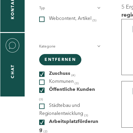
KONTAKT
5 Er
Typ
gen
regi
Webcontent, Artikel
n
(5)
Kategorie
ENTFERNEN
CHAT
icecenter
Zuschuss
(4)
Kommunen
(3)
Öffentliche Kunden
taktformular
(3)
Städtebau und
Regionalentwicklung
(3)
Arbeitsplatzförderun
erportal
g
(2)