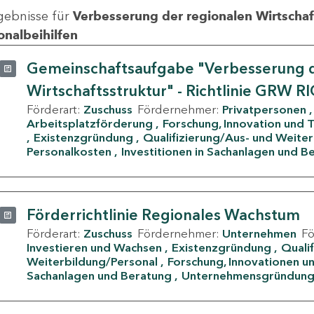
gebnisse für
Verbesserung der regionalen Wirtschafts
onalbeihilfen
Gemeinschaftsaufgabe "Verbesserung d
Wirtschaftsstruktur" - Richtlinie GRW R
Förderart:
Zuschuss
Fördernehmer:
Privatpersonen
Arbeitsplatzförderung
Forschung, Innovation und 
Existenzgründung
Qualifizierung/Aus- und Weite
Personalkosten
Investitionen in Sachanlagen und B
Förderrichtlinie Regionales Wachstum
Förderart:
Zuschuss
Fördernehmer:
Unternehmen
F
Investieren und Wachsen
Existenzgründung
Quali
Weiterbildung/Personal
Forschung, Innovationen un
Sachanlagen und Beratung
Unternehmensgründun