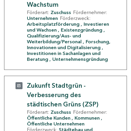
Wachstum
Förderart:
Zuschuss
Fördernehmer:
Unternehmen
Förderzweck:
Arbeitsplatzförderung
Investieren
und Wachsen
Existenzgründung
Qualifizierung/Aus- und
Weiterbildung/Personal
Forschung,
Innovationen und Digitalisierung
Investitionen in Sachanlagen und
Beratung
Unternehmensgründung
Zukunft Stadtgrün -
Verbesserung des
städtischen Grüns (ZSP)
Förderart:
Zuschuss
Fördernehmer:
Öffentliche Kunden
Kommunen
Öffentliche Unternehmen
Förderzweck:
Städtebau und