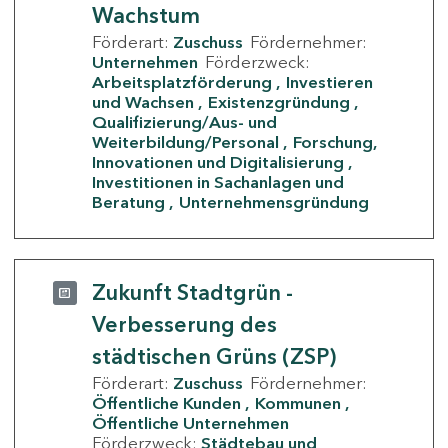
Wachstum
Förderart:
Zuschuss
Fördernehmer:
Unternehmen
Förderzweck:
Arbeitsplatzförderung
Investieren
und Wachsen
Existenzgründung
Qualifizierung/Aus- und
Weiterbildung/Personal
Forschung,
Innovationen und Digitalisierung
Investitionen in Sachanlagen und
Beratung
Unternehmensgründung
Zukunft Stadtgrün -
Verbesserung des
städtischen Grüns (ZSP)
Förderart:
Zuschuss
Fördernehmer:
Öffentliche Kunden
Kommunen
Öffentliche Unternehmen
Förderzweck:
Städtebau und