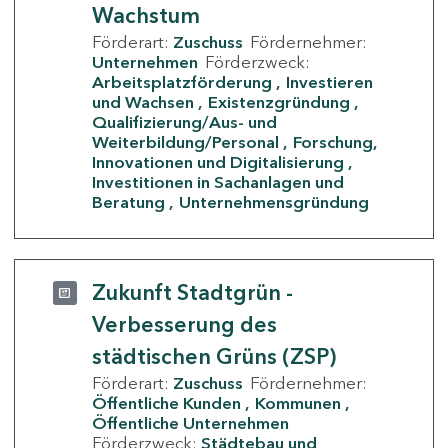
Wachstum
Förderart:
Zuschuss
Fördernehmer:
Unternehmen
Förderzweck:
Arbeitsplatzförderung
Investieren
und Wachsen
Existenzgründung
Qualifizierung/Aus- und
Weiterbildung/Personal
Forschung,
Innovationen und Digitalisierung
Investitionen in Sachanlagen und
Beratung
Unternehmensgründung
Zukunft Stadtgrün -
Verbesserung des
städtischen Grüns (ZSP)
Förderart:
Zuschuss
Fördernehmer:
Öffentliche Kunden
Kommunen
Öffentliche Unternehmen
Förderzweck:
Städtebau und