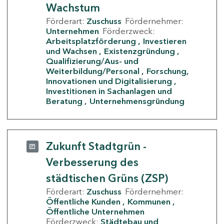
Wachstum
Förderart:
Zuschuss
Fördernehmer:
Unternehmen
Förderzweck:
Arbeitsplatzförderung
Investieren
und Wachsen
Existenzgründung
Qualifizierung/Aus- und
Weiterbildung/Personal
Forschung,
Innovationen und Digitalisierung
Investitionen in Sachanlagen und
Beratung
Unternehmensgründung
Zukunft Stadtgrün -
Verbesserung des
städtischen Grüns (ZSP)
Förderart:
Zuschuss
Fördernehmer:
Öffentliche Kunden
Kommunen
Öffentliche Unternehmen
Förderzweck:
Städtebau und