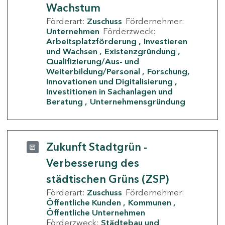
Wachstum
Förderart:
Zuschuss
Fördernehmer:
Unternehmen
Förderzweck:
Arbeitsplatzförderung
Investieren
und Wachsen
Existenzgründung
Qualifizierung/Aus- und
Weiterbildung/Personal
Forschung,
Innovationen und Digitalisierung
Investitionen in Sachanlagen und
Beratung
Unternehmensgründung
Zukunft Stadtgrün -
Verbesserung des
städtischen Grüns (ZSP)
Förderart:
Zuschuss
Fördernehmer:
Öffentliche Kunden
Kommunen
Öffentliche Unternehmen
Förderzweck:
Städtebau und