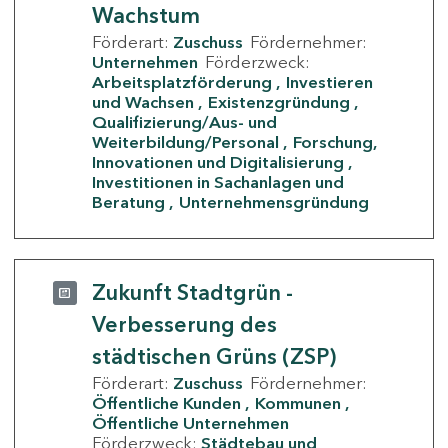
Wachstum
Förderart:
Zuschuss
Fördernehmer:
Unternehmen
Förderzweck:
Arbeitsplatzförderung
Investieren
und Wachsen
Existenzgründung
Qualifizierung/Aus- und
Weiterbildung/Personal
Forschung,
Innovationen und Digitalisierung
Investitionen in Sachanlagen und
Beratung
Unternehmensgründung
Zukunft Stadtgrün -
Verbesserung des
städtischen Grüns (ZSP)
Förderart:
Zuschuss
Fördernehmer:
Öffentliche Kunden
Kommunen
Öffentliche Unternehmen
Förderzweck:
Städtebau und