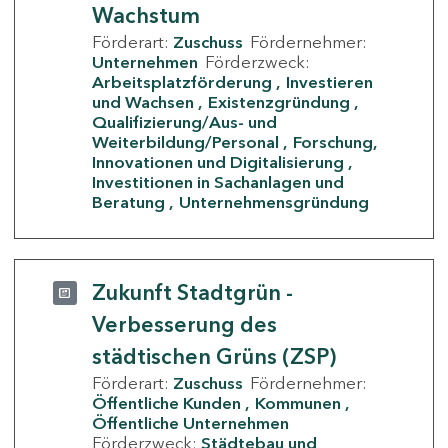
Wachstum
Förderart:
Zuschuss
Fördernehmer:
Unternehmen
Förderzweck:
Arbeitsplatzförderung
Investieren
und Wachsen
Existenzgründung
Qualifizierung/Aus- und
Weiterbildung/Personal
Forschung,
Innovationen und Digitalisierung
Investitionen in Sachanlagen und
Beratung
Unternehmensgründung
Zukunft Stadtgrün -
Verbesserung des
städtischen Grüns (ZSP)
Förderart:
Zuschuss
Fördernehmer:
Öffentliche Kunden
Kommunen
Öffentliche Unternehmen
Förderzweck:
Städtebau und