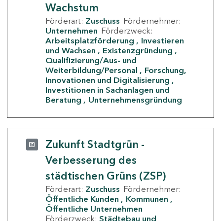
Wachstum
Förderart:
Zuschuss
Fördernehmer:
Unternehmen
Förderzweck:
Arbeitsplatzförderung
Investieren
und Wachsen
Existenzgründung
Qualifizierung/Aus- und
Weiterbildung/Personal
Forschung,
Innovationen und Digitalisierung
Investitionen in Sachanlagen und
Beratung
Unternehmensgründung
Zukunft Stadtgrün -
Verbesserung des
städtischen Grüns (ZSP)
Förderart:
Zuschuss
Fördernehmer:
Öffentliche Kunden
Kommunen
Öffentliche Unternehmen
Förderzweck:
Städtebau und