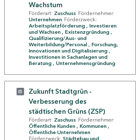
Wachstum
Förderart:
Zuschuss
Fördernehmer:
Unternehmen
Förderzweck:
Arbeitsplatzförderung
Investieren
und Wachsen
Existenzgründung
Qualifizierung/Aus- und
Weiterbildung/Personal
Forschung,
Innovationen und Digitalisierung
Investitionen in Sachanlagen und
Beratung
Unternehmensgründung
Zukunft Stadtgrün -
Verbesserung des
städtischen Grüns (ZSP)
Förderart:
Zuschuss
Fördernehmer:
Öffentliche Kunden
Kommunen
Öffentliche Unternehmen
Förderzweck:
Städtebau und