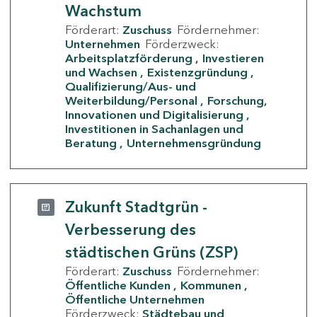
Wachstum
Förderart:
Zuschuss
Fördernehmer:
Unternehmen
Förderzweck:
Arbeitsplatzförderung
Investieren
und Wachsen
Existenzgründung
Qualifizierung/Aus- und
Weiterbildung/Personal
Forschung,
Innovationen und Digitalisierung
Investitionen in Sachanlagen und
Beratung
Unternehmensgründung
Zukunft Stadtgrün -
Verbesserung des
städtischen Grüns (ZSP)
Förderart:
Zuschuss
Fördernehmer:
Öffentliche Kunden
Kommunen
Öffentliche Unternehmen
Förderzweck:
Städtebau und