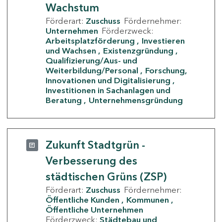
Wachstum
Förderart:
Zuschuss
Fördernehmer:
Unternehmen
Förderzweck:
Arbeitsplatzförderung
Investieren
und Wachsen
Existenzgründung
Qualifizierung/Aus- und
Weiterbildung/Personal
Forschung,
Innovationen und Digitalisierung
Investitionen in Sachanlagen und
Beratung
Unternehmensgründung
Zukunft Stadtgrün -
Verbesserung des
städtischen Grüns (ZSP)
Förderart:
Zuschuss
Fördernehmer:
Öffentliche Kunden
Kommunen
Öffentliche Unternehmen
Förderzweck:
Städtebau und