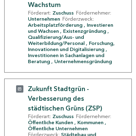
Wachstum
Förderart:
Zuschuss
Fördernehmer:
Unternehmen
Förderzweck:
Arbeitsplatzförderung
Investieren
und Wachsen
Existenzgründung
Qualifizierung/Aus- und
Weiterbildung/Personal
Forschung,
Innovationen und Digitalisierung
Investitionen in Sachanlagen und
Beratung
Unternehmensgründung
Zukunft Stadtgrün -
Verbesserung des
städtischen Grüns (ZSP)
Förderart:
Zuschuss
Fördernehmer:
Öffentliche Kunden
Kommunen
Öffentliche Unternehmen
Förderzweck:
Städtebau und