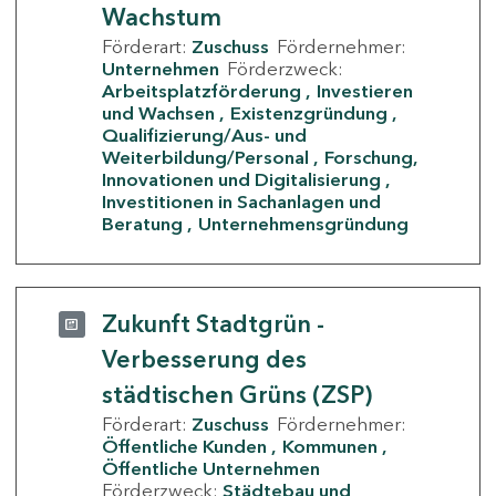
Wachstum
Förderart:
Zuschuss
Fördernehmer:
Unternehmen
Förderzweck:
Arbeitsplatzförderung
Investieren
und Wachsen
Existenzgründung
Qualifizierung/Aus- und
Weiterbildung/Personal
Forschung,
Innovationen und Digitalisierung
Investitionen in Sachanlagen und
Beratung
Unternehmensgründung
Zukunft Stadtgrün -
Verbesserung des
städtischen Grüns (ZSP)
Förderart:
Zuschuss
Fördernehmer:
Öffentliche Kunden
Kommunen
Öffentliche Unternehmen
Förderzweck:
Städtebau und