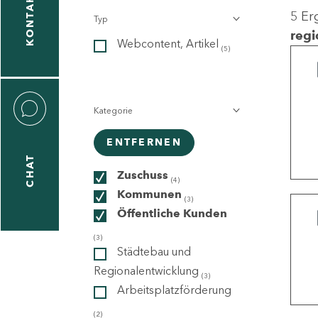
KONTAKT
5 Er
Typ
gen
regi
Webcontent, Artikel
n
(5)
Kategorie
ENTFERNEN
CHAT
icecenter
Zuschuss
(4)
Kommunen
(3)
Öffentliche Kunden
taktformular
(3)
Städtebau und
Regionalentwicklung
(3)
Arbeitsplatzförderung
erportal
(2)