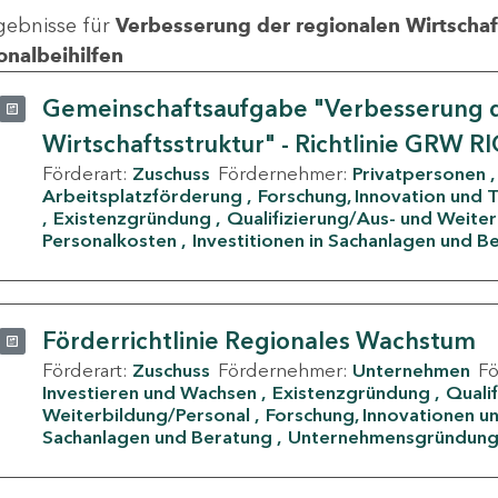
gebnisse für
Verbesserung der regionalen Wirtschafts
onalbeihilfen
Gemeinschaftsaufgabe "Verbesserung d
Wirtschaftsstruktur" - Richtlinie GRW R
Förderart:
Zuschuss
Fördernehmer:
Privatpersonen
Arbeitsplatzförderung
Forschung, Innovation und 
Existenzgründung
Qualifizierung/Aus- und Weite
Personalkosten
Investitionen in Sachanlagen und B
Förderrichtlinie Regionales Wachstum
Förderart:
Zuschuss
Fördernehmer:
Unternehmen
F
Investieren und Wachsen
Existenzgründung
Quali
Weiterbildung/Personal
Forschung, Innovationen un
Sachanlagen und Beratung
Unternehmensgründun