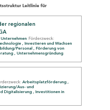
struktur Leitlinie für
er regionalen
IGA
Unternehmen
Förderzweck:
Technologie
Investieren und Wachsen
rbildung/Personal
Förderung von
eratung
Unternehmensgründung
örderzweck:
Arbeitsplatzförderung
fizierung/Aus- und
d Digitalisierung
Investitionen in
g