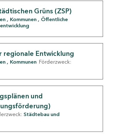
tädtischen Grüns (ZSP)
den
Kommunen
Öffentliche
entwicklung
r regionale Entwicklung
den
Kommunen
Förderzweck:
ngsplänen und
nungsförderung)
derzweck:
Städtebau und