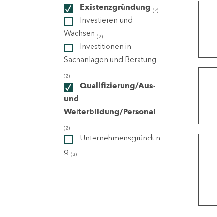
Existenzgründung
(2)
Investieren und
ndorte
Wachsen
(2)
Investitionen in
Sachanlagen und Beratung
(2)
Qualifizierung/Aus-
und
Weiterbildung/Personal
(2)
Unternehmensgründun
g
(2)