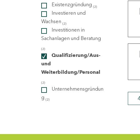
Existenzgründung
(2)
Investieren und
ndorte
Wachsen
(2)
Investitionen in
Sachanlagen und Beratung
(2)
Qualifizierung/Aus-
und
Weiterbildung/Personal
(2)
Unternehmensgründun
g
(2)