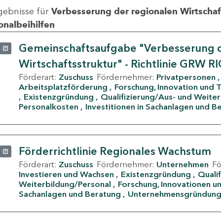
gebnisse für
Verbesserung der regionalen Wirtschafts
onalbeihilfen
Gemeinschaftsaufgabe "Verbesserung d
Wirtschaftsstruktur" - Richtlinie GRW R
Förderart:
Zuschuss
Fördernehmer:
Privatpersonen
Arbeitsplatzförderung
Forschung, Innovation und 
Existenzgründung
Qualifizierung/Aus- und Weite
Personalkosten
Investitionen in Sachanlagen und B
Förderrichtlinie Regionales Wachstum
Förderart:
Zuschuss
Fördernehmer:
Unternehmen
F
Investieren und Wachsen
Existenzgründung
Quali
Weiterbildung/Personal
Forschung, Innovationen un
Sachanlagen und Beratung
Unternehmensgründun