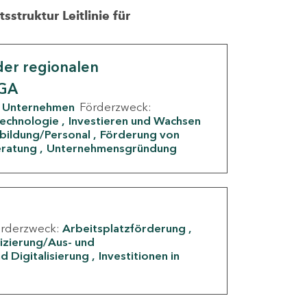
struktur Leitlinie für
er regionalen
IGA
Unternehmen
Förderzweck:
Technologie
Investieren und Wachsen
rbildung/Personal
Förderung von
eratung
Unternehmensgründung
örderzweck:
Arbeitsplatzförderung
fizierung/Aus- und
d Digitalisierung
Investitionen in
g