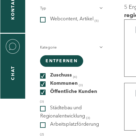
KONTAKT
5 Er
Typ
gen
regi
Webcontent, Artikel
n
(5)
Kategorie
ENTFERNEN
CHAT
icecenter
Zuschuss
(4)
Kommunen
(3)
Öffentliche Kunden
taktformular
(3)
Städtebau und
Regionalentwicklung
(3)
Arbeitsplatzförderung
erportal
(2)