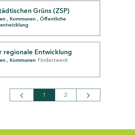
tädtischen Grüns (ZSP)
den
Kommunen
Öffentliche
entwicklung
r regionale Entwicklung
den
Kommunen
Förderzweck:
1
2
Seite
Seite