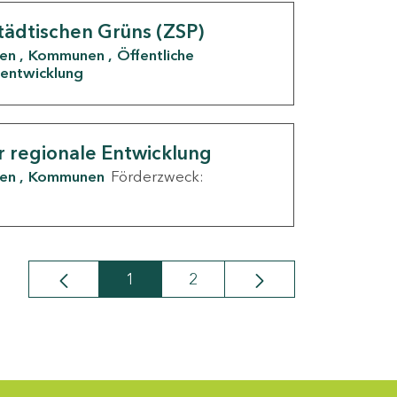
tädtischen Grüns (ZSP)
den
Kommunen
Öffentliche
entwicklung
r regionale Entwicklung
den
Kommunen
Förderzweck:
1
2
Seite
Seite