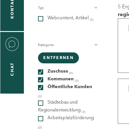
KONTAKT
5 Er
Typ
gen
regi
Webcontent, Artikel
n
(5)
Kategorie
ENTFERNEN
CHAT
icecenter
Zuschuss
(4)
Kommunen
(3)
Öffentliche Kunden
taktformular
(3)
Städtebau und
Regionalentwicklung
(3)
Arbeitsplatzförderung
erportal
(2)