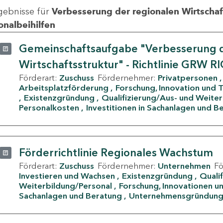
gebnisse für
Verbesserung der regionalen Wirtschafts
onalbeihilfen
Gemeinschaftsaufgabe "Verbesserung d
Wirtschaftsstruktur" - Richtlinie GRW R
Förderart:
Zuschuss
Fördernehmer:
Privatpersonen
Arbeitsplatzförderung
Forschung, Innovation und 
Existenzgründung
Qualifizierung/Aus- und Weite
Personalkosten
Investitionen in Sachanlagen und B
Förderrichtlinie Regionales Wachstum
Förderart:
Zuschuss
Fördernehmer:
Unternehmen
F
Investieren und Wachsen
Existenzgründung
Quali
Weiterbildung/Personal
Forschung, Innovationen un
Sachanlagen und Beratung
Unternehmensgründun