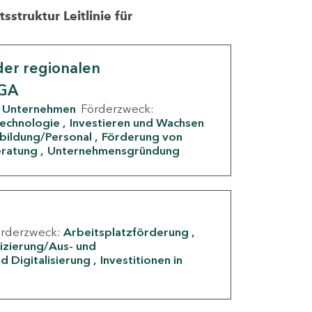
struktur Leitlinie für
er regionalen
IGA
Unternehmen
Förderzweck:
Technologie
Investieren und Wachsen
rbildung/Personal
Förderung von
eratung
Unternehmensgründung
örderzweck:
Arbeitsplatzförderung
fizierung/Aus- und
d Digitalisierung
Investitionen in
g