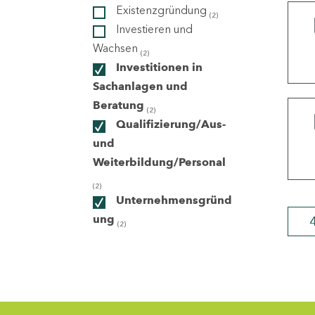
Existenzgründung
(2)
Investieren und
ndorte
Wachsen
(2)
Investitionen in
Sachanlagen und
Beratung
(2)
Qualifizierung/Aus-
und
Weiterbildung/Personal
(2)
Unternehmensgründ
ung
(2)