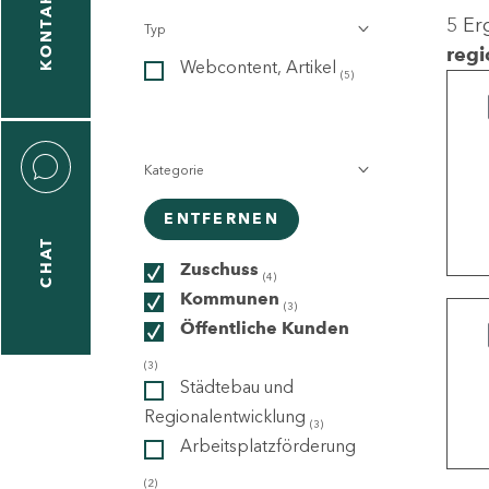
KONTAKT
5 Er
Typ
gen
regi
Webcontent, Artikel
n
(5)
Kategorie
ENTFERNEN
CHAT
icecenter
Zuschuss
(4)
Kommunen
(3)
Öffentliche Kunden
taktformular
(3)
Städtebau und
Regionalentwicklung
(3)
Arbeitsplatzförderung
erportal
(2)