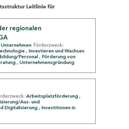
struktur Leitlinie für
er regionalen
IGA
Unternehmen
Förderzweck:
Technologie
Investieren und Wachsen
rbildung/Personal
Förderung von
eratung
Unternehmensgründung
örderzweck:
Arbeitsplatzförderung
fizierung/Aus- und
d Digitalisierung
Investitionen in
g