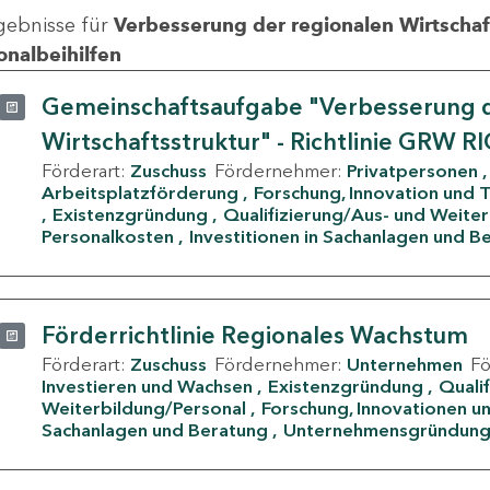
gebnisse für
Verbesserung der regionalen Wirtschafts
onalbeihilfen
Gemeinschaftsaufgabe "Verbesserung d
Wirtschaftsstruktur" - Richtlinie GRW R
Förderart:
Zuschuss
Fördernehmer:
Privatpersonen
Arbeitsplatzförderung
Forschung, Innovation und 
Existenzgründung
Qualifizierung/Aus- und Weite
Personalkosten
Investitionen in Sachanlagen und B
Förderrichtlinie Regionales Wachstum
Förderart:
Zuschuss
Fördernehmer:
Unternehmen
F
Investieren und Wachsen
Existenzgründung
Quali
Weiterbildung/Personal
Forschung, Innovationen un
Sachanlagen und Beratung
Unternehmensgründun