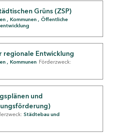
tädtischen Grüns (ZSP)
den
Kommunen
Öffentliche
entwicklung
r regionale Entwicklung
den
Kommunen
Förderzweck:
ngsplänen und
nungsförderung)
derzweck:
Städtebau und