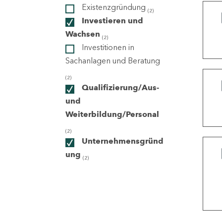
Existenzgründung
(2)
Investieren und
ndorte
Wachsen
(2)
Investitionen in
Sachanlagen und Beratung
(2)
Qualifizierung/Aus-
und
Weiterbildung/Personal
(2)
Unternehmensgründ
ung
(2)