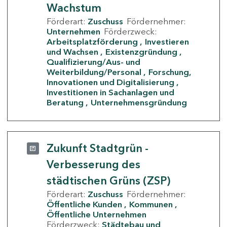
Wachstum
Förderart:
Zuschuss
Fördernehmer:
Unternehmen
Förderzweck:
Arbeitsplatzförderung
Investieren
und Wachsen
Existenzgründung
Qualifizierung/Aus- und
Weiterbildung/Personal
Forschung,
Innovationen und Digitalisierung
Investitionen in Sachanlagen und
Beratung
Unternehmensgründung
Zukunft Stadtgrün -
Verbesserung des
städtischen Grüns (ZSP)
Förderart:
Zuschuss
Fördernehmer:
Öffentliche Kunden
Kommunen
Öffentliche Unternehmen
Förderzweck:
Städtebau und