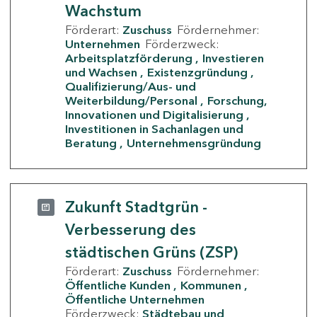
Wachstum
Förderart:
Zuschuss
Fördernehmer:
Unternehmen
Förderzweck:
Arbeitsplatzförderung
Investieren
und Wachsen
Existenzgründung
Qualifizierung/Aus- und
Weiterbildung/Personal
Forschung,
Innovationen und Digitalisierung
Investitionen in Sachanlagen und
Beratung
Unternehmensgründung
Zukunft Stadtgrün -
Verbesserung des
städtischen Grüns (ZSP)
Förderart:
Zuschuss
Fördernehmer:
Öffentliche Kunden
Kommunen
Öffentliche Unternehmen
Förderzweck:
Städtebau und