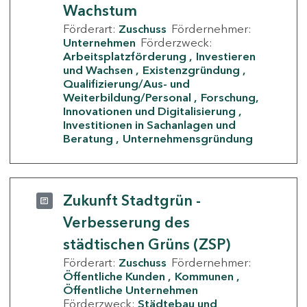
Wachstum
Förderart:
Zuschuss
Fördernehmer:
Unternehmen
Förderzweck:
Arbeitsplatzförderung
Investieren
und Wachsen
Existenzgründung
Qualifizierung/Aus- und
Weiterbildung/Personal
Forschung,
Innovationen und Digitalisierung
Investitionen in Sachanlagen und
Beratung
Unternehmensgründung
Zukunft Stadtgrün -
Verbesserung des
städtischen Grüns (ZSP)
Förderart:
Zuschuss
Fördernehmer:
Öffentliche Kunden
Kommunen
Öffentliche Unternehmen
Förderzweck:
Städtebau und