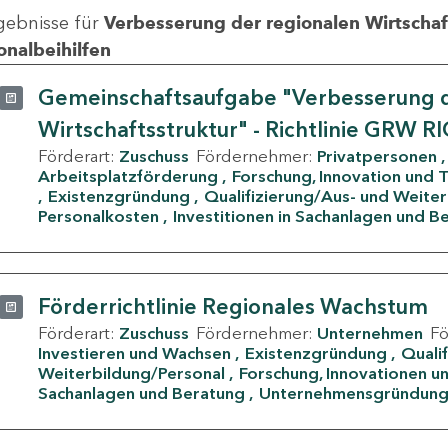
gebnisse für
Verbesserung der regionalen Wirtschafts
onalbeihilfen
Gemeinschaftsaufgabe "Verbesserung d
Wirtschaftsstruktur" - Richtlinie GRW R
Förderart:
Zuschuss
Fördernehmer:
Privatpersonen
Arbeitsplatzförderung
Forschung, Innovation und 
Existenzgründung
Qualifizierung/Aus- und Weite
Personalkosten
Investitionen in Sachanlagen und B
Förderrichtlinie Regionales Wachstum
Förderart:
Zuschuss
Fördernehmer:
Unternehmen
F
Investieren und Wachsen
Existenzgründung
Quali
Weiterbildung/Personal
Forschung, Innovationen un
Sachanlagen und Beratung
Unternehmensgründun