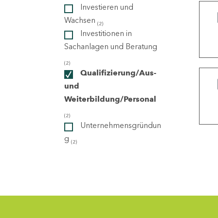
Investieren und
Wachsen
(2)
ndorte
Investitionen in
Sachanlagen und Beratung
(2)
Qualifizierung/Aus-
und
Weiterbildung/Personal
(2)
Unternehmensgründun
g
(2)