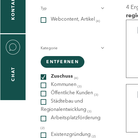
KONTAKT
4 Er
Typ
gen
regi
Webcontent, Artikel
n
(4)
Kategorie
ENTFERNEN
CHAT
icecenter
Zuschuss
(4)
Kommunen
(3)
Öffentliche Kunden
(3)
taktformular
Städtebau und
Regionalentwicklung
(3)
Arbeitsplatzförderung
erportal
(2)
Existenzgründung
(2)