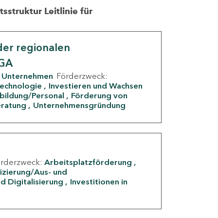
struktur Leitlinie für
er regionalen
IGA
Unternehmen
Förderzweck:
Technologie
Investieren und Wachsen
rbildung/Personal
Förderung von
eratung
Unternehmensgründung
örderzweck:
Arbeitsplatzförderung
fizierung/Aus- und
d Digitalisierung
Investitionen in
g