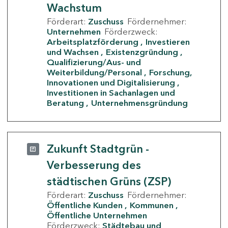
Wachstum
Förderart:
Zuschuss
Fördernehmer:
Unternehmen
Förderzweck:
Arbeitsplatzförderung
Investieren
und Wachsen
Existenzgründung
Qualifizierung/Aus- und
Weiterbildung/Personal
Forschung,
Innovationen und Digitalisierung
Investitionen in Sachanlagen und
Beratung
Unternehmensgründung
Zukunft Stadtgrün -
Verbesserung des
städtischen Grüns (ZSP)
Förderart:
Zuschuss
Fördernehmer:
Öffentliche Kunden
Kommunen
Öffentliche Unternehmen
Förderzweck:
Städtebau und