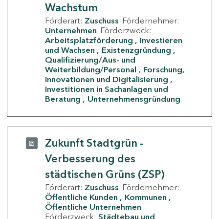
Wachstum
Förderart:
Zuschuss
Fördernehmer:
Unternehmen
Förderzweck:
Arbeitsplatzförderung
Investieren
und Wachsen
Existenzgründung
Qualifizierung/Aus- und
Weiterbildung/Personal
Forschung,
Innovationen und Digitalisierung
Investitionen in Sachanlagen und
Beratung
Unternehmensgründung
Zukunft Stadtgrün -
Verbesserung des
städtischen Grüns (ZSP)
Förderart:
Zuschuss
Fördernehmer:
Öffentliche Kunden
Kommunen
Öffentliche Unternehmen
Förderzweck:
Städtebau und