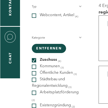
KONTAKT
4 Er
Typ
gen
regi
Webcontent, Artikel
n
(4)
Kategorie
ENTFERNEN
CHAT
icecenter
Zuschuss
(4)
Kommunen
(3)
Öffentliche Kunden
(3)
taktformular
Städtebau und
Regionalentwicklung
(3)
Arbeitsplatzförderung
erportal
(2)
Existenzgründung
(2)