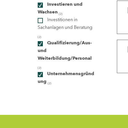
Investieren und
Wachsen
(2)
ndorte
Investitionen in
Sachanlagen und Beratung
(2)
Qualifizierung/Aus-
und
Weiterbildung/Personal
(2)
Unternehmensgründ
ung
(2)