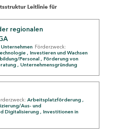
struktur Leitlinie für
er regionalen
IGA
Unternehmen
Förderzweck:
Technologie
Investieren und Wachsen
rbildung/Personal
Förderung von
eratung
Unternehmensgründung
örderzweck:
Arbeitsplatzförderung
fizierung/Aus- und
d Digitalisierung
Investitionen in
g