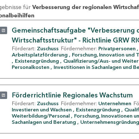
gebnisse für
Verbesserung der regionalen Wirtschafts
onalbeihilfen
Gemeinschaftsaufgabe "Verbesserung d
Wirtschaftsstruktur" - Richtlinie GRW R
Förderart:
Zuschuss
Fördernehmer:
Privatpersonen
Arbeitsplatzförderung
Forschung, Innovation und 
Existenzgründung
Qualifizierung/Aus- und Weite
Personalkosten
Investitionen in Sachanlagen und B
Förderrichtlinie Regionales Wachstum
Förderart:
Zuschuss
Fördernehmer:
Unternehmen
F
Investieren und Wachsen
Existenzgründung
Quali
Weiterbildung/Personal
Forschung, Innovationen un
Sachanlagen und Beratung
Unternehmensgründun