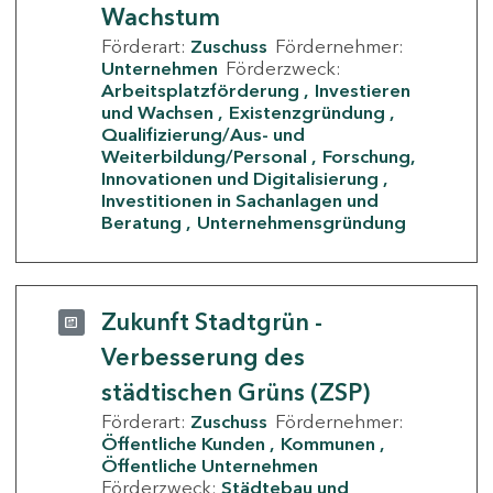
Wachstum
Förderart:
Zuschuss
Fördernehmer:
Unternehmen
Förderzweck:
Arbeitsplatzförderung
Investieren
und Wachsen
Existenzgründung
Qualifizierung/Aus- und
Weiterbildung/Personal
Forschung,
Innovationen und Digitalisierung
Investitionen in Sachanlagen und
Beratung
Unternehmensgründung
Zukunft Stadtgrün -
Verbesserung des
städtischen Grüns (ZSP)
Förderart:
Zuschuss
Fördernehmer:
Öffentliche Kunden
Kommunen
Öffentliche Unternehmen
Förderzweck:
Städtebau und