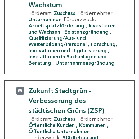
Wachstum
Förderart:
Zuschuss
Fördernehmer:
Unternehmen
Förderzweck:
Arbeitsplatzförderung
Investieren
und Wachsen
Existenzgründung
Qualifizierung/Aus- und
Weiterbildung/Personal
Forschung,
Innovationen und Digitalisierung
Investitionen in Sachanlagen und
Beratung
Unternehmensgründung
Zukunft Stadtgrün -
Verbesserung des
städtischen Grüns (ZSP)
Förderart:
Zuschuss
Fördernehmer:
Öffentliche Kunden
Kommunen
Öffentliche Unternehmen
Förderzweck:
Städtebau und