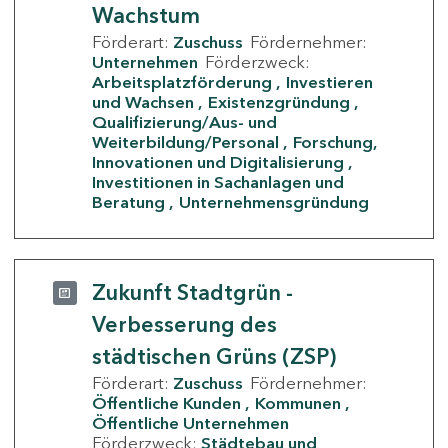
Wachstum
Förderart:
Zuschuss
Fördernehmer:
Unternehmen
Förderzweck:
Arbeitsplatzförderung
Investieren
und Wachsen
Existenzgründung
Qualifizierung/Aus- und
Weiterbildung/Personal
Forschung,
Innovationen und Digitalisierung
Investitionen in Sachanlagen und
Beratung
Unternehmensgründung
Zukunft Stadtgrün -
Verbesserung des
städtischen Grüns (ZSP)
Förderart:
Zuschuss
Fördernehmer:
Öffentliche Kunden
Kommunen
Öffentliche Unternehmen
Förderzweck:
Städtebau und