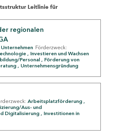
struktur Leitlinie für
er regionalen
IGA
Unternehmen
Förderzweck:
Technologie
Investieren und Wachsen
rbildung/Personal
Förderung von
eratung
Unternehmensgründung
örderzweck:
Arbeitsplatzförderung
fizierung/Aus- und
d Digitalisierung
Investitionen in
g