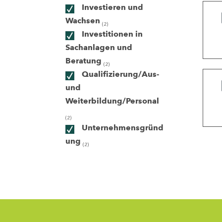
Investieren und
Wachsen
(2)
ndorte
Investitionen in
Sachanlagen und
Beratung
(2)
Qualifizierung/Aus-
und
Weiterbildung/Personal
(2)
Unternehmensgründ
ung
(2)