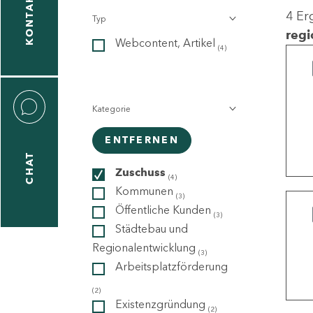
KONTAKT
4 Er
Typ
gen
regi
Webcontent, Artikel
n
(4)
Kategorie
ENTFERNEN
CHAT
icecenter
Zuschuss
(4)
Kommunen
(3)
Öffentliche Kunden
(3)
taktformular
Städtebau und
Regionalentwicklung
(3)
Arbeitsplatzförderung
erportal
(2)
Existenzgründung
(2)