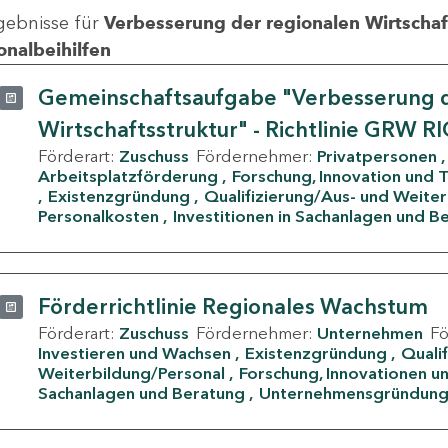
gebnisse für
Verbesserung der regionalen Wirtschafts
onalbeihilfen
Gemeinschaftsaufgabe "Verbesserung d
Wirtschaftsstruktur" - Richtlinie GRW R
Förderart:
Zuschuss
Fördernehmer:
Privatpersonen
Arbeitsplatzförderung
Forschung, Innovation und 
Existenzgründung
Qualifizierung/Aus- und Weite
Personalkosten
Investitionen in Sachanlagen und B
Förderrichtlinie Regionales Wachstum
Förderart:
Zuschuss
Fördernehmer:
Unternehmen
F
Investieren und Wachsen
Existenzgründung
Quali
Weiterbildung/Personal
Forschung, Innovationen un
Sachanlagen und Beratung
Unternehmensgründun