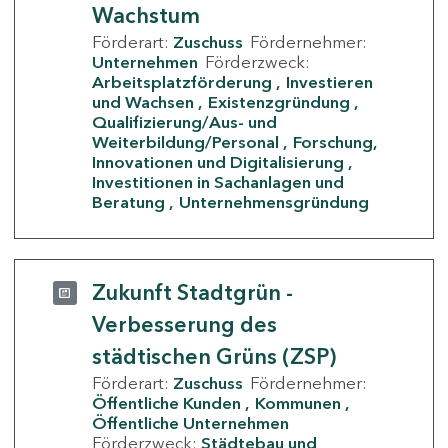
Wachstum
Förderart:
Zuschuss
Fördernehmer:
Unternehmen
Förderzweck:
Arbeitsplatzförderung
Investieren
und Wachsen
Existenzgründung
Qualifizierung/Aus- und
Weiterbildung/Personal
Forschung,
Innovationen und Digitalisierung
Investitionen in Sachanlagen und
Beratung
Unternehmensgründung
Zukunft Stadtgrün -
Verbesserung des
städtischen Grüns (ZSP)
Förderart:
Zuschuss
Fördernehmer:
Öffentliche Kunden
Kommunen
Öffentliche Unternehmen
Förderzweck:
Städtebau und