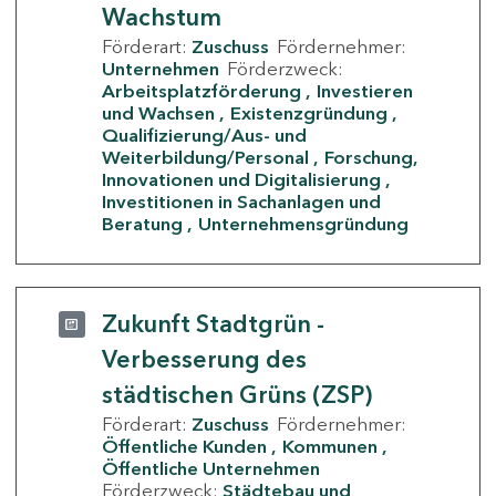
Wachstum
Förderart:
Zuschuss
Fördernehmer:
Unternehmen
Förderzweck:
Arbeitsplatzförderung
Investieren
und Wachsen
Existenzgründung
Qualifizierung/Aus- und
Weiterbildung/Personal
Forschung,
Innovationen und Digitalisierung
Investitionen in Sachanlagen und
Beratung
Unternehmensgründung
Zukunft Stadtgrün -
Verbesserung des
städtischen Grüns (ZSP)
Förderart:
Zuschuss
Fördernehmer:
Öffentliche Kunden
Kommunen
Öffentliche Unternehmen
Förderzweck:
Städtebau und