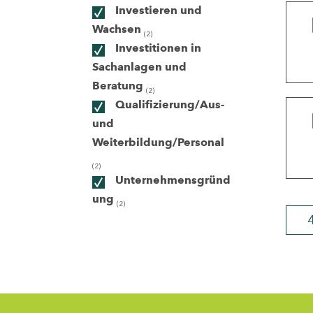
Investieren und
Wachsen
(2)
ndorte
Investitionen in
Sachanlagen und
Beratung
(2)
Qualifizierung/Aus-
und
Weiterbildung/Personal
(2)
Unternehmensgründ
ung
(2)