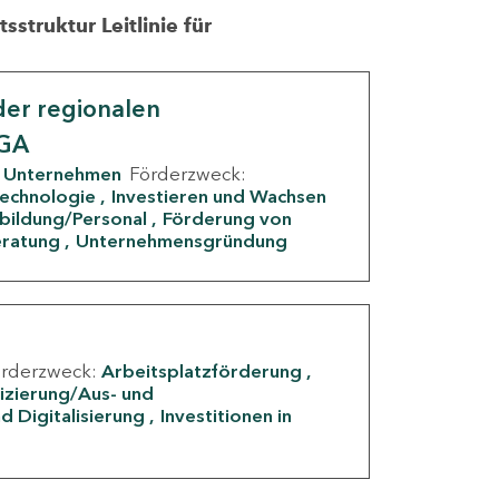
struktur Leitlinie für
er regionalen
IGA
Unternehmen
Förderzweck:
Technologie
Investieren und Wachsen
rbildung/Personal
Förderung von
eratung
Unternehmensgründung
örderzweck:
Arbeitsplatzförderung
fizierung/Aus- und
d Digitalisierung
Investitionen in
g