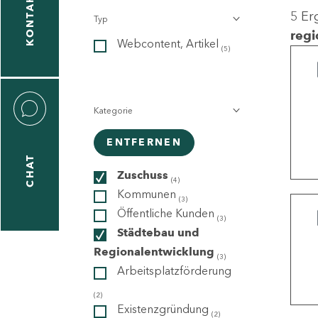
KONTAKT
5 Er
Typ
gen
regi
Webcontent, Artikel
n
(5)
Kategorie
ENTFERNEN
CHAT
icecenter
Zuschuss
(4)
Kommunen
(3)
Öffentliche Kunden
(3)
taktformular
Städtebau und
Regionalentwicklung
(3)
Arbeitsplatzförderung
erportal
(2)
Existenzgründung
(2)