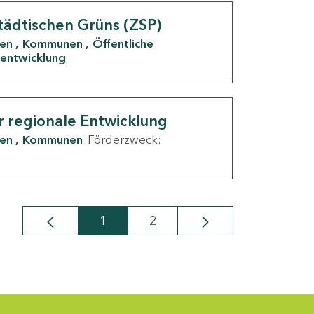
tädtischen Grüns (ZSP)
den
Kommunen
Öffentliche
entwicklung
r regionale Entwicklung
den
Kommunen
Förderzweck:
1
2
Seite
Seite