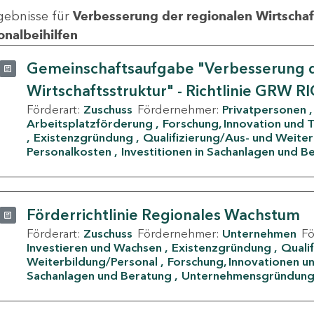
gebnisse für
Verbesserung der regionalen Wirtschafts
onalbeihilfen
Gemeinschaftsaufgabe "Verbesserung d
Wirtschaftsstruktur" - Richtlinie GRW R
Förderart:
Zuschuss
Fördernehmer:
Privatpersonen
Arbeitsplatzförderung
Forschung, Innovation und 
Existenzgründung
Qualifizierung/Aus- und Weite
Personalkosten
Investitionen in Sachanlagen und B
Förderrichtlinie Regionales Wachstum
Förderart:
Zuschuss
Fördernehmer:
Unternehmen
F
Investieren und Wachsen
Existenzgründung
Quali
Weiterbildung/Personal
Forschung, Innovationen un
Sachanlagen und Beratung
Unternehmensgründun