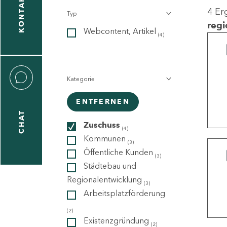
KONTAKT
4 Er
Typ
gen
regi
Webcontent, Artikel
n
(4)
Kategorie
ENTFERNEN
CHAT
icecenter
Zuschuss
(4)
Kommunen
(3)
Öffentliche Kunden
(3)
taktformular
Städtebau und
Regionalentwicklung
(3)
Arbeitsplatzförderung
erportal
(2)
Existenzgründung
(2)