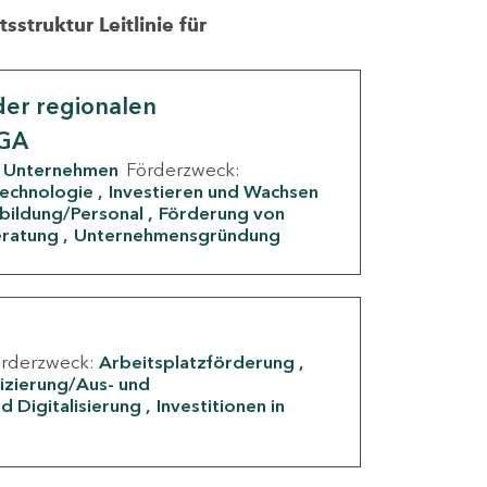
struktur Leitlinie für
er regionalen
IGA
Unternehmen
Förderzweck:
Technologie
Investieren und Wachsen
rbildung/Personal
Förderung von
eratung
Unternehmensgründung
örderzweck:
Arbeitsplatzförderung
fizierung/Aus- und
d Digitalisierung
Investitionen in
g