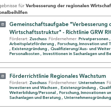
gebnisse für
Verbesserung der regionalen Wirtschafts
onalbeihilfen
Gemeinschaftsaufgabe "Verbesserung d
Wirtschaftsstruktur" - Richtlinie GRW R
Förderart:
Zuschuss
Fördernehmer:
Privatpersonen
Arbeitsplatzförderung
Forschung, Innovation und 
Existenzgründung
Qualifizierung/Aus- und Weite
Personalkosten
Investitionen in Sachanlagen und B
Förderrichtlinie Regionales Wachstum
Förderart:
Zuschuss
Fördernehmer:
Unternehmen
F
Investieren und Wachsen
Existenzgründung
Quali
Weiterbildung/Personal
Forschung, Innovationen un
Sachanlagen und Beratung
Unternehmensgründun