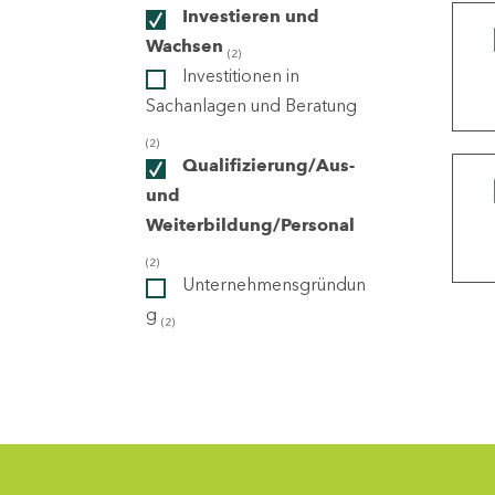
Investieren und
Wachsen
(2)
ndorte
Investitionen in
Sachanlagen und Beratung
(2)
Qualifizierung/Aus-
und
Weiterbildung/Personal
(2)
Unternehmensgründun
g
(2)