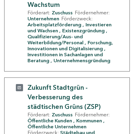
Wachstum
Förderart:
Zuschuss
Fördernehmer:
Unternehmen
Förderzweck:
Arbeitsplatzförderung
Investieren
und Wachsen
Existenzgründung
Qualifizierung/Aus- und
Weiterbildung/Personal
Forschung,
Innovationen und Digitalisierung
Investitionen in Sachanlagen und
Beratung
Unternehmensgründung
Zukunft Stadtgrün -
Verbesserung des
städtischen Grüns (ZSP)
Förderart:
Zuschuss
Fördernehmer:
Öffentliche Kunden
Kommunen
Öffentliche Unternehmen
Förderzweck:
Städtebau und