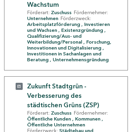
Wachstum
Förderart:
Zuschuss
Fördernehmer:
Unternehmen
Förderzweck:
Arbeitsplatzförderung
Investieren
und Wachsen
Existenzgründung
Qualifizierung/Aus- und
Weiterbildung/Personal
Forschung,
Innovationen und Digitalisierung
Investitionen in Sachanlagen und
Beratung
Unternehmensgründung
Zukunft Stadtgrün -
Verbesserung des
städtischen Grüns (ZSP)
Förderart:
Zuschuss
Fördernehmer:
Öffentliche Kunden
Kommunen
Öffentliche Unternehmen
Förderzweck:
Städtebau und