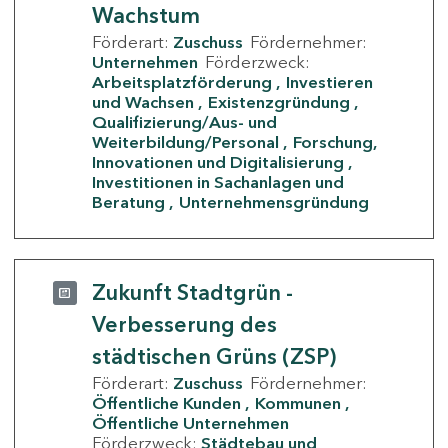
Wachstum
Förderart:
Zuschuss
Fördernehmer:
Unternehmen
Förderzweck:
Arbeitsplatzförderung
Investieren
und Wachsen
Existenzgründung
Qualifizierung/Aus- und
Weiterbildung/Personal
Forschung,
Innovationen und Digitalisierung
Investitionen in Sachanlagen und
Beratung
Unternehmensgründung
Zukunft Stadtgrün -
Verbesserung des
städtischen Grüns (ZSP)
Förderart:
Zuschuss
Fördernehmer:
Öffentliche Kunden
Kommunen
Öffentliche Unternehmen
Förderzweck:
Städtebau und